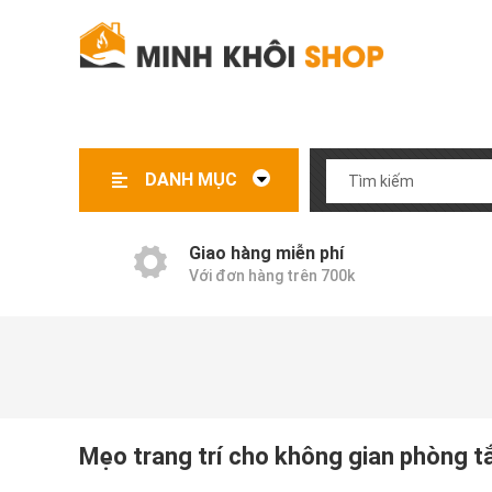
DANH MỤC
Sản phẩm khuyến mãi
Gia dụng điện nhỏ
Dụng cụ nhà bếp
Nồi chiên không dầu
Hàng nhật thông minh
Inox 304 cao cấp
Sản phẩm dán tường
Giao hàng miễn phí
Với đơn hàng trên 700k
Mẹo trang trí cho không gian phòng 