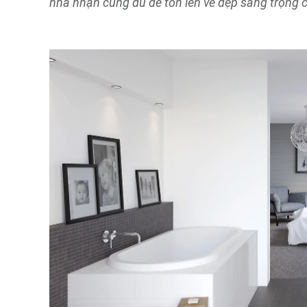
nhã nhặn cũng đủ để tôn lên vẻ đẹp sang trọng