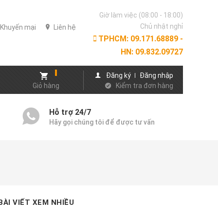
Giờ làm việc (08:00 - 18:00)
Chủ nhật nghỉ
Khuyến mại
Liên hệ
TPHCM: 09.171.68889 -
HN: 09.832.09727
Đăng ký
Đăng nhập
Giỏ hàng
Kiểm tra đơn hàng
Hỗ trợ 24/7
Hãy gọi chúng tôi để được tư vấn
BÀI VIẾT XEM NHIỀU