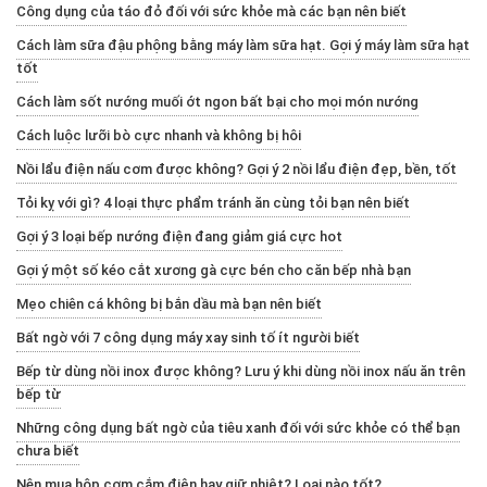
Công dụng của táo đỏ đối với sức khỏe mà các bạn nên biết
Cách làm sữa đậu phộng bằng máy làm sữa hạt. Gợi ý máy làm sữa hạt
tốt
Cách làm sốt nướng muối ớt ngon bất bại cho mọi món nướng
Cách luộc lưỡi bò cực nhanh và không bị hôi
Nồi lẩu điện nấu cơm được không? Gợi ý 2 nồi lẩu điện đẹp, bền, tốt
Tỏi kỵ với gì? 4 loại thực phẩm tránh ăn cùng tỏi bạn nên biết
Gợi ý 3 loại bếp nướng điện đang giảm giá cực hot
Gợi ý một số kéo cắt xương gà cực bén cho căn bếp nhà bạn
Mẹo chiên cá không bị bắn dầu mà bạn nên biết
Bất ngờ với 7 công dụng máy xay sinh tố ít người biết
Bếp từ dùng nồi inox được không? Lưu ý khi dùng nồi inox nấu ăn trên
bếp từ
Những công dụng bất ngờ của tiêu xanh đối với sức khỏe có thể bạn
chưa biết
Nên mua hộp cơm cắm điện hay giữ nhiệt? Loại nào tốt?