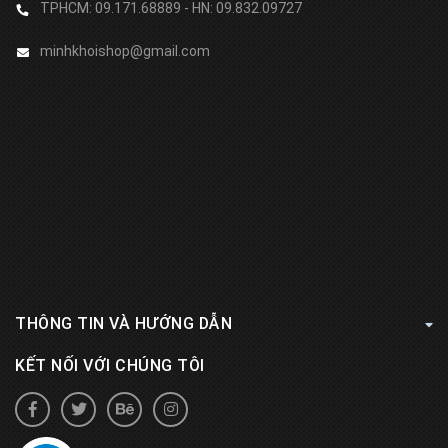
TPHCM: 09.171.68889 - HN: 09.832.09727
minhkhoishop@gmail.com
THÔNG TIN VÀ HƯỚNG DẪN
KẾT NỐI VỚI CHÚNG TÔI