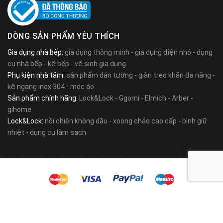
DÒNG SẢN PHẨM YÊU THÍCH
Gia dụng nhà bếp:
gia dụng thông minh
-
gia dụng điện nhỏ
-
dụng
cụ nhà bếp
-
kệ bếp
-
vệ sinh gia dụng
Phụ kiện nhà tắm:
sản phẩm dán tường
-
giàn treo khăn đa năng
-
kệ ngang inox 304
-
móc áo
Sản phẩm chính hãng:
Lock&Lock
-
Ggomi
-
Elmich
-
Arber
-
gihome
Lock&Lock:
nồi chiên không dầu
-
xoong chảo cao cấp
-
bình giữ
nhiệt
-
dụng cụ làm sạch
© Bản quyền thuộc về
Awesome Team
.
Cung cấp bởi
Sapo