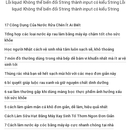
Lỗi liquid: Không thể biến đổi String thành input có kiểu String Lỗi
liquid: Không thể biến đổi String thành input có kiểu String
17 Công Dụng Của Nước Rửa Chén Ít Ai Biết
Tổng hợp các loại nước ép rau làm bằng máy ép chậm tốt cho sức
khỏe
Học người Nhật cách vệ sinh nhà tắm luôn sạch sẽ, khô thoáng
7 món đồ thường dùng trong nhà bếp dễ bám vi khuẩn nhất mà ít ai vệ
sinh tới
Thùng rác nhà bạn sẽ hết sạch mùi hôi với các mẹo đơn giản này
6 bí quyết giúp luộc rau xanh và giữ nguyên chất dinh dưỡng
6 sai lầm thường gặp khi dùng màng bọc thực phẩm ảnh hưởng xấu
tới sức khỏe
5 cách làm giảm mặn cá khô đơn giản, dễ làm, hiệu quả nhất
Cách Làm Sữa Hạt Bằng Máy Xay Sinh Tố Thơm Ngon Đơn Giản
7 Cách làm nước ép cóc bằng máy ép cực nhanh chóng tại nhà