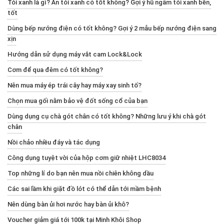
Tỏi xanh là gì? Ăn tỏi xanh có tốt không? Gợi ý hũ ngâm tỏi xanh bền,
tốt
Dùng bếp nướng điện có tốt không? Gợi ý 2 mẫu bếp nướng điện sang
xịn
Hướng dẫn sử dụng máy vắt cam Lock&Lock
Cơm để qua đêm có tốt không?
Nên mua máy ép trái cây hay máy xay sinh tố?
Chọn mua gối nằm bảo vệ đốt sống cổ của bạn
Dùng dụng cụ chà gót chân có tốt không? Những lưu ý khi chà gót
chân
Nồi chảo nhiều đáy và tác dụng
Công dụng tuyệt vời của hộp cơm giữ nhiệt LHC8034
Top những lí do bạn nên mua nồi chiên không dầu
Các sai lầm khi giặt đồ lót có thể dẫn tới mầm bệnh
Nên dùng bàn ủi hơi nước hay bàn ủi khô?
Voucher giảm giá tới 100k tại Minh Khôi Shop