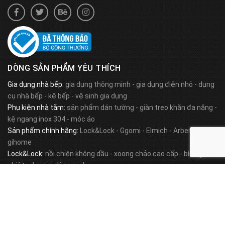
DÒNG SẢN PHẨM YÊU THÍCH
Gia dụng nhà bếp:
gia dụng thông minh
-
gia dụng điện nhỏ
-
dụng
cụ nhà bếp
-
kệ bếp
-
vệ sinh gia dụng
Phụ kiện nhà tắm:
sản phẩm dán tường
-
giàn treo khăn đa năng
-
kệ ngang inox 304
-
móc áo
Sản phẩm chính hãng:
Lock&Lock
-
Ggomi
-
Elmich
-
Arber
-
gihome
Lock&Lock:
nồi chiên không dầu
-
xoong chảo cao cấp
-
bình giữ
nhiệt
-
dụng cụ làm sạch