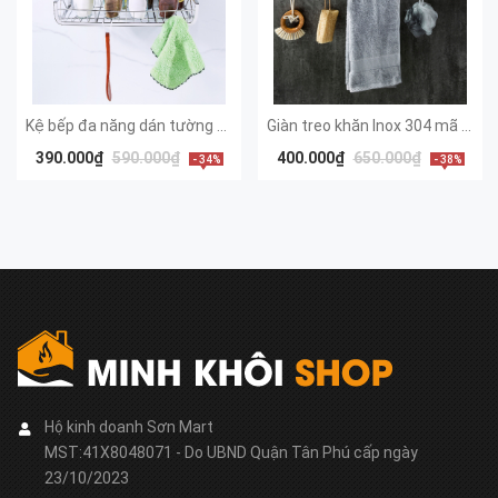
Kệ bếp đa năng dán tường cao cấp PX-2001
Giàn treo khăn Inox 304 mã B07
390.000₫
590.000₫
400.000₫
650.000₫
- 34%
- 38%
Hộ kinh doanh Sơn Mart
MST:41X8048071 - Do UBND Quận Tân Phú cấp ngày
23/10/2023