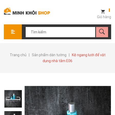
Giỏ hàng
Trang chủ
|
Sản phẩm dán tường
|
Kệ ngang lưới để vật
dụng nhà tắm E06