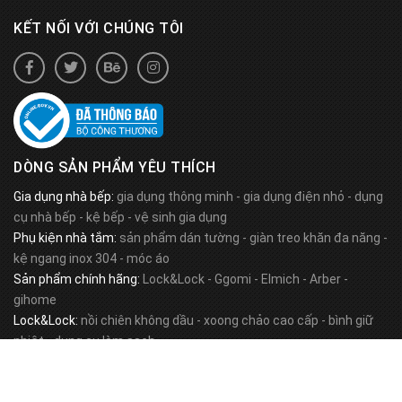
KẾT NỐI VỚI CHÚNG TÔI
DÒNG SẢN PHẨM YÊU THÍCH
Gia dụng nhà bếp:
gia dụng thông minh
-
gia dụng điện nhỏ
-
dụng
cụ nhà bếp
-
kệ bếp
-
vệ sinh gia dụng
Phụ kiện nhà tắm:
sản phẩm dán tường
-
giàn treo khăn đa năng
-
kệ ngang inox 304
-
móc áo
Sản phẩm chính hãng:
Lock&Lock
-
Ggomi
-
Elmich
-
Arber
-
gihome
Lock&Lock:
nồi chiên không dầu
-
xoong chảo cao cấp
-
bình giữ
nhiệt
-
dụng cụ làm sạch