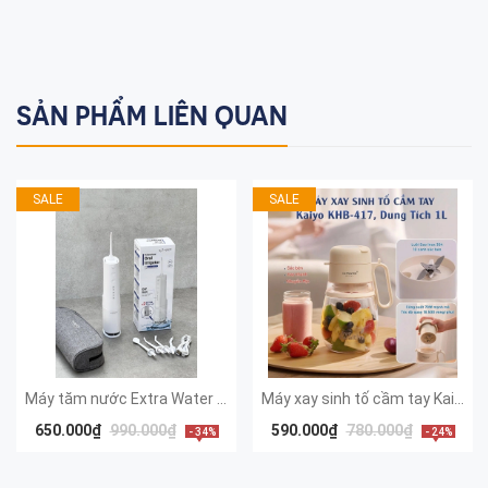
SẢN PHẨM LIÊN QUAN
SALE
SALE
Máy tăm nước Extra Water Tank 4 chế độ KAIYO
Máy xay sinh tố cầm tay Kaiyo, model KHB-417, dung tích 1000ml, màu trắng be [mã KHB-4175]
650.000₫
990.000₫
590.000₫
780.000₫
- 34%
- 24%