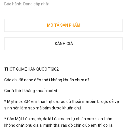
Bảo hành: Đang cập nhật
MÔ TẢ SẢN PHẨM
ĐÁNH GIÁ
THỚT GUME HÀN QUỐC TGI02
Các chị đã nghe đến thớt kháng khuẩn chưa ạ?
Gọi là thớt kháng khuẩn bởi vì:
* Mặt inox 304 em thái thịt cá, rau củ thoải mái bền bỉ cực dễ vệ
sinh nên làm sao mà bám được khuẩn chứ.
* Còn Mặt Lúa mạch, dạ là Lúa mạch tự nhiên cực kì an toàn
không chất phụ gia ạ, mình thái rau đồ chin giúp em thì gọi là