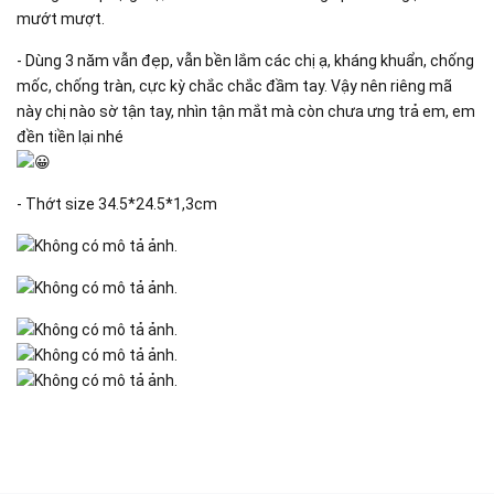
mướt mượt.
- Dùng 3 năm vẫn đẹp, vẫn bền lắm các chị ạ, kháng khuẩn, chống
mốc, chống tràn, cực kỳ chắc chắc đầm tay. Vậy nên riêng mã
này chị nào sờ tận tay, nhìn tận mắt mà còn chưa ưng trả em, em
đền tiền lại nhé
- Thớt size 34.5*24.5*1,3cm