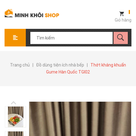
Giỏ hàng
Trang chủ
|
Đồ dùng tiện ích nhà bếp
|
Thớt kháng khuẩn
Gume Hàn Quốc TGI02