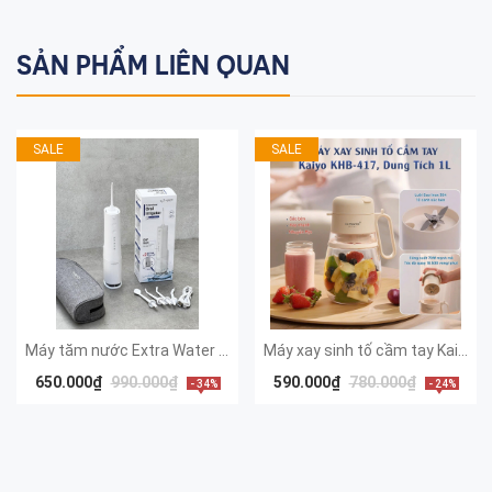
SẢN PHẨM LIÊN QUAN
SALE
SALE
Máy tăm nước Extra Water Tank 4 chế độ KAIYO
Máy xay sinh tố cầm tay Kaiyo, model KHB-417, dung tích 1000ml, màu trắng be [mã KHB-4175]
650.000₫
990.000₫
590.000₫
780.000₫
- 34%
- 24%