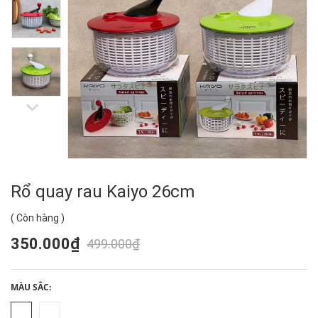
Rổ quay rau Kaiyo 26cm
(
Còn hàng
)
350.000₫
499.000₫
MÀU SẮC: