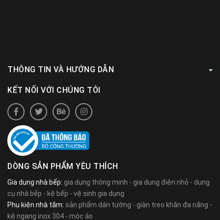
THÔNG TIN VÀ HƯỚNG DẪN
KẾT NỐI VỚI CHÚNG TÔI
DÒNG SẢN PHẨM YÊU THÍCH
Gia dụng nhà bếp:
gia dụng thông minh
-
gia dụng điện nhỏ
-
dụng
cụ nhà bếp
-
kệ bếp
-
vệ sinh gia dụng
Phụ kiện nhà tắm:
sản phẩm dán tường
-
giàn treo khăn đa năng
-
kệ ngang inox 304
-
móc áo