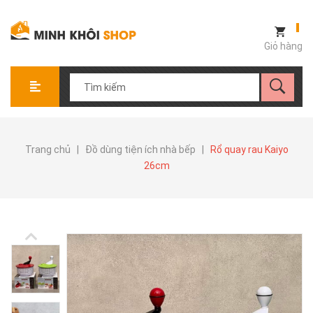
Giỏ hàng
Trang chủ
|
Đồ dùng tiện ích nhà bếp
|
Rổ quay rau Kaiyo
26cm