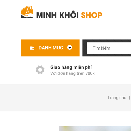
DANH MỤC
Sản phẩm khuyến mãi
Gia dụng điện nhỏ
Dụng cụ nhà bếp
Nồi chiên không dầu
Hàng nhật thông minh
Inox 304 cao cấp
Sản phẩm dán tường
Giao hàng miễn phí
Với đơn hàng trên 700k
Trang chủ
|