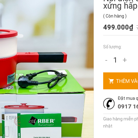
xửng hấ
(
Còn hàng
)
499.000₫
Số lượng:
-
+
THÊM VÀ
Đặt mua qu
0917 1
Giao hàng miễn ph
nhật