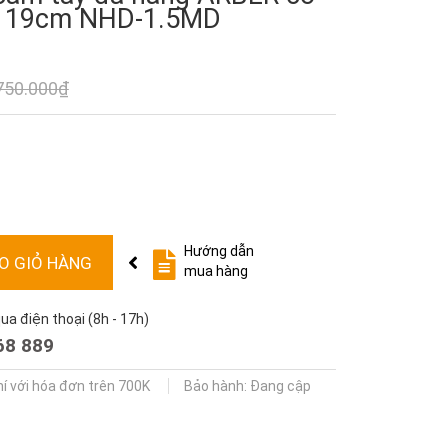
p 19cm NHD-1.5MD
750.000₫
Hướng dẫn
O GIỎ HÀNG
mua hàng
a điện thoại (8h - 17h)
68 889
í với hóa đơn trên 700K
Bảo hành: Đang cập