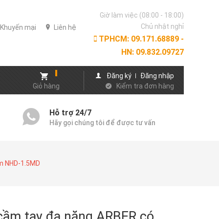
Giờ làm việc (08:00 - 18:00)
Chủ nhật nghỉ
Khuyến mại
Liên hệ
TPHCM: 09.171.68889 -
HN: 09.832.09727
Đăng ký
Đăng nhập
Giỏ hàng
Kiểm tra đơn hàng
Hỗ trợ 24/7
Hãy gọi chúng tôi để được tư vấn
cm NHD-1.5MD
 cầm tay đa năng ARBER có