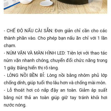
- CHẾ ĐỘ NẤU CÀI SẴN: Đơn giản chỉ cần cho các
thành phần vào. Cho phép bạn nấu ăn chỉ với 1 lần
chạm.
- NÚM VẶN VÀ MÀN HÌNH LED: Tiện lợi với thao tác
núm vặn nhanh chóng, chuyển đổi chức năng trong
1 giây. Bảng hiển thị rõ ràng.
- LÒNG NỒI BỀN BỈ: Lòng nồi bằng nhôm phủ lớp
chống dính, giúp tuổi thọ lâu hơn và chống mài mòn.
- Lỗ thoát hơi có nắp đậy an toàn. Giảm áp suất
bằng nút thả an toàn giúp giữ tay tránh khỏi hơi
nước nóng.