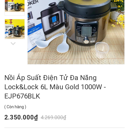
Nồi Áp Suất Điện Tử Đa Năng
Lock&Lock 6L Màu Gold 1000W -
EJP676BLK
(
Còn hàng
)
2.350.000₫
4.269.000₫