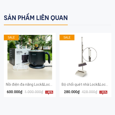
SẢN PHẨM LIÊN QUAN
SALE
SALE
Nồi điện đa năng Lock&Lock Multi Pot 1.2L EJP316BLK
Bộ chổi quét nhà Lock&Lock kèm dụng cụ hốt rác ETM465
600.000₫
1.000.000₫
280.000₫
428.000₫
- 40%
- 35%