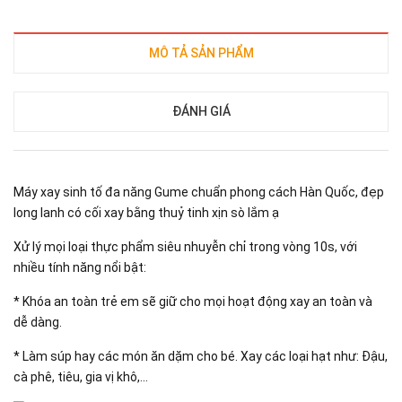
MÔ TẢ SẢN PHẨM
ĐÁNH GIÁ
Máy xay sinh tố đa năng Gume chuẩn phong cách Hàn Quốc, đẹp
long lanh có cối xay bằng thuỷ tinh xịn sò lắm ạ
Xử lý mọi loại thực phẩm siêu nhuyễn chỉ trong vòng 10s, với
nhiều tính năng nổi bật:
* Khóa an toàn trẻ em sẽ giữ cho mọi hoạt động xay an toàn và
dễ dàng.
* Làm súp hay các món ăn dặm cho bé. Xay các loại hạt như: Đậu,
cà phê, tiêu, gia vị khô,...