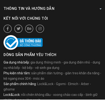
THÔNG TIN VÀ HƯỚNG DẪN
KẾT NỐI VỚI CHÚNG TÔI
DÒNG SẢN PHẨM YÊU THÍCH
Gia dụng nhà bếp:
gia dụng thông minh
-
gia dụng điện nhỏ
-
dụng
cụ nhà bếp
-
kệ bếp
-
vệ sinh gia dụng
Phụ kiện nhà tắm:
sản phẩm dán tường
-
giàn treo khăn đa năng
-
kệ ngang inox 304
-
móc áo
Sản phẩm chính hãng:
Lock&Lock
-
Ggomi
-
Elmich
-
Arber
-
gihome
Lock&Lock:
nồi chiên không dầu
-
xoong chảo cao cấp
-
bình giữ
nhiệt
-
dụng cụ làm sạch