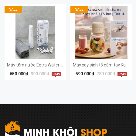
SALE
SALE
Máy tăm nước Extra Water Tank 4 chế độ KAIYO
Máy xay sinh tố cầm tay Kaiyo, model KHB-417, dung tích 1000ml, màu trắng be [mã KHB-4175]
650.000₫
990.000₫
590.000₫
780.000₫
- 34%
- 24%