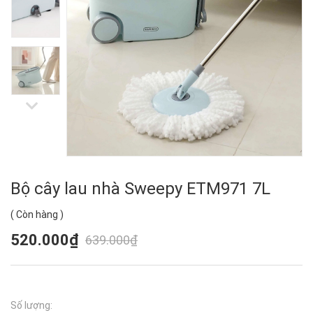
Bộ cây lau nhà Sweepy ETM971 7L
(
Còn hàng
)
520.000₫
639.000₫
Số lượng: