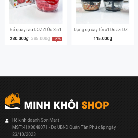
Rổ quay rau DOZZI Úc 3in1
Dụng cụ xay tỏi ớt Dozzi DZA368R
280.000₫
385.000₫
115.000₫
- 27%
Hộ kinh doanh Sơn Mart
MST:41X8048071 - Do UBND Quận Tân Phú cấp ngày
23/10/2023