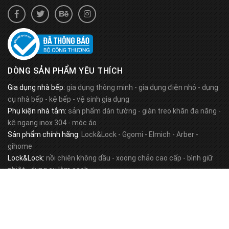
DÒNG SẢN PHẨM YÊU THÍCH
Gia dụng nhà bếp:
gia dụng thông minh
-
gia dụng điện nhỏ
-
dụng
cụ nhà bếp
-
kệ bếp
-
vệ sinh gia dụng
Phụ kiện nhà tắm:
sản phẩm dán tường
-
giàn treo khăn đa năng
-
kệ ngang inox 304
-
móc áo
Sản phẩm chính hãng:
Lock&Lock
-
Ggomi
-
Elmich
-
Arber
-
gihome
Lock&Lock:
nồi chiên không dầu
-
xoong chảo cao cấp
-
bình giữ
nhiệt
-
dụng cụ làm sạch